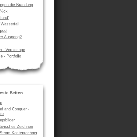
egen die Brandung
Ã¼ck
tund'
 Wasserfall
pool
der Ausgang?
n - Vernissage
e - Portfolio
este Seiten
te
 and Conquer -
le
gsbilder
tivisches Zeichnen
/Strom Kostenrechner