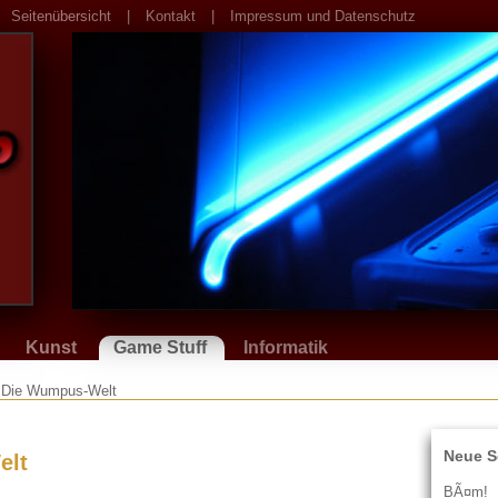
Seitenübersicht
|
Kontakt
|
Impressum und Datenschutz
Kunst
Game Stuff
Informatik
 / Die Wumpus-Welt
Neue S
elt
BÃ¤m!