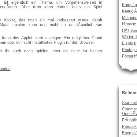
ist eigentlich ein Thema, um Vorgehensweisen in
Kampf g
erklÃ¤ren. Aber man kann daraus auch ein Spiel
Kanugl
Morgens
va Applet, das noch ein mal verbessert wurde, damit
Hinter'm
Maus spielen kann und nicht so umstÃ¤ndlich wie
HÃ¶hlen
Wo ist 
 kann das Applet nicht anzeigen. Ein möglicher Grund
ein oder ein nicht installiertes Plugin für den Browser.
Eisblick
Photoge
nt ihr auch noch spielen, aber die neue ist besser
Fotografi
ended
Beliebt
Startsei
Command
GenerÃ¤
FrÃ¼hlin
Perspek
Energie