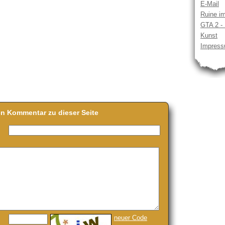
E-Mail
Ruine i
GTA 2 -
Kunst
Impres
en Kommentar zu dieser Seite
neuer Code