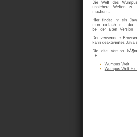
Die Welt des Wumpus 
unsichere Welten zu 
machen...
Hier findet ihr ein Ja
man einfach mit der 
bei der alten Version
Der verwendete Browser
kann deaktiviertes Java s
Die alte Version kÃ¶n
:-P
Wumpus Welt
Wumpus Welt Ext