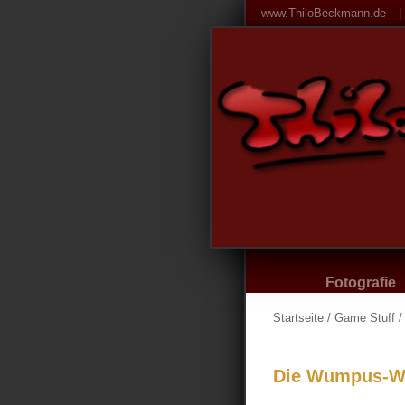
www.ThiloBeckmann.de
|
Fotografie
Startseite / Game Stuff
Die Wumpus-W